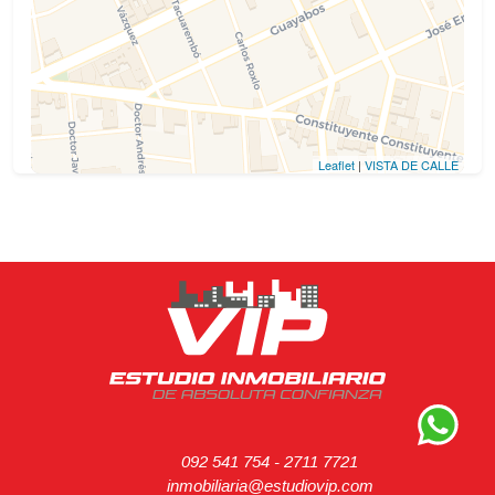
Leaflet
|
VISTA DE CALLE
092 541 754
-
2711 7721
inmobiliaria@estudiovip.com