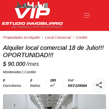
Propiedades en Alquiler
Local Comercial
Cordón
Alquiler local comercial 18 de Julio!!!
OPORTUNIDAD!!!
$ 90.000
/mes
Montevideo | Cordón
0
2
265
Ref
2
Dormitorios
Baños
m
REF229564