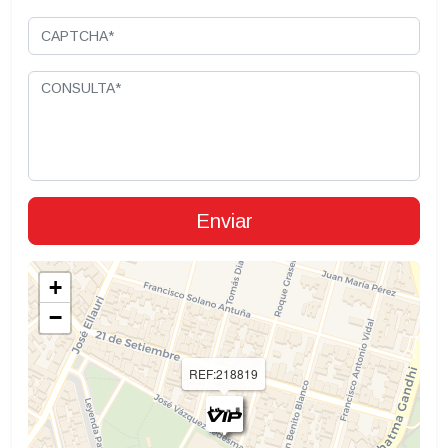
+
−
REF:218819