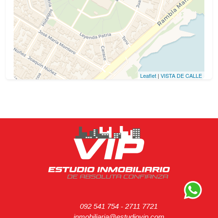
Leaflet
|
VISTA DE CALLE
092 541 754
-
2711 7721
inmobiliaria@estudiovip.com